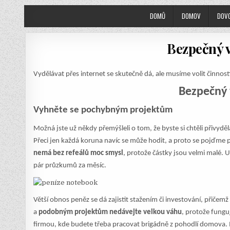
DOMŮ
DOMOV
DOV
Bezpečný v
Vydělávat přes internet se skutečně dá, ale musíme volit činnosti,
Bezpečný 
Vyhněte se pochybným projektům
Možná jste už někdy přemýšleli o tom, že byste si chtěli přivyděl
Přeci jen každá koruna navíc se může hodit, a proto se pojďme p
nemá bez refeálů moc smysl
, protože částky jsou velmi malé. U
pár průzkumů za měsíc.
Větší obnos peněz se dá zajistit stažením či investování, při
a
podobným projektům nedávejte velkou váhu
, protože funguj
firmou, kde budete třeba pracovat brigádně z pohodlí domova. Mů