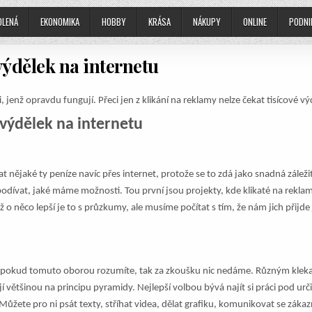
OLENÁ
EKONOMIKA
HOBBY
KRÁSA
NÁKUPY
ONLINE
PODNI
ýdělek na internetu
 jenž opravdu fungují. Přeci jen z klikání na reklamy nelze čekat tisícové vý
výdělek na internetu
at nějaké ty peníze navíc přes internet, protože se to zdá jako snadná záleži
odívat, jaké máme možnosti. Tou první jsou projekty, kde klikaté na reklam
ž o něco lepší je to s průzkumy, ale musíme počítat s tím, že nám jich přijd
čemž pokud tomuto oborou rozumíte, tak za zkoušku nic nedáme. Různým kle
í většinou na principu pyramidy. Nejlepší volbou bývá najít si práci pod urč
žete pro ni psát texty, stříhat videa, dělat grafiku, komunikovat se zákaz