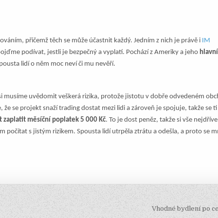
váním, přičemž těch se může účastnit každý. Jedním z nich je právě i
IM
pojďme podívat, jestli je bezpečný a vyplatí. Pochází z Ameriky a jeho
hlavn
spousta lidí o něm moc neví či mu nevěří.
y si musíme uvědomit veškerá rizika, protože jistotu v dobře odvedeném ob
se projekt snaží trading dostat mezi lidi a zároveň je spojuje, takže se ti
 zaplatit měsíční poplatek 5 000 Kč
. To je dost peněz, takže si vše nejdříve
 počítat s jistým rizikem. Spousta lidí utrpěla ztrátu a odešla, a proto se
Vhodné bydlení po c