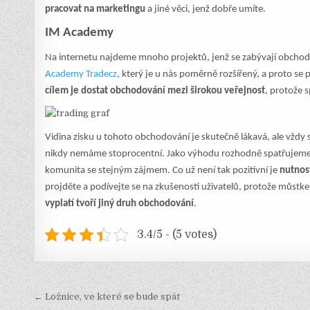
pracovat na marketingu
a jiné věci, jenž dobře umíte.
IM Academy
Na internetu najdeme mnoho projektů, jenž se zabývají obchodo
Academy Tradecz
, který je u nás poměrně rozšířený, a proto se 
cílem je dostat obchodování mezi širokou veřejnost
, protože 
Vidina zisku u tohoto obchodování je skutečně lákavá, ale vžd
nikdy nemáme stoprocentní. Jako výhodu rozhodně spatřujeme, že 
komunita se stejným zájmem. Co už není tak pozitivní je
nutnost
projděte a podívejte se na zkušenosti uživatelů, protože můstkem
vyplatí tvoří jiný druh obchodování
.
3.4/5 - (5 votes)
Navigace
← Ložnice, ve které se bude spát