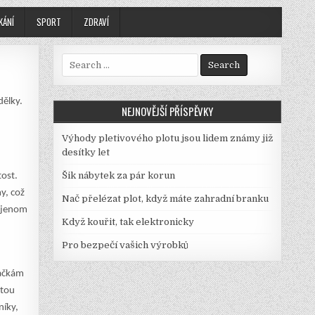
KÁNÍ
SPORT
ZDRAVÍ
Search
for:
dělky.
NEJNOVĚJŠÍ PŘÍSPĚVKY
Výhody pletivového plotu jsou lidem známy již
desítky let
Šik nábytek za pár korun
tost.
y, což
Nač přelézat plot, když máte zahradní branku
e jenom
Když kouřit, tak elektronicky
Pro bezpečí vašich výrobků
kačkám
itou
níky,