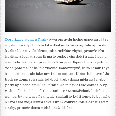
Deratizace štěnic z Prahy
bývá opravdu hodně úspěšná a já si
myslím, že když budete také dbát na to, že si najdete opravdu
kvalitní deratizační firmu, tak neuděláte chybu, protože čím
kvalitnější deratizační firma to bude, s čím delší tradicí tady u
nás bude, tak máte opravdu velkou pravděpodobnost a jistotu,
že se potom těch štěnic zbavíte. Samozřejmě, že to nemusí být
jenom štěnice, ale také myši nebo potkani. Nebo další havěť. Já
bych se doma zbláznila, kdybych třeba doma měla myši nebo
potkany a nebo zmíněné štěnice. Je to navíc také ostuda. A vy
znáte někoho, kdo měl doma štěnice? Samozřejmě, že štěnice
nemusí být jenom z Prahy, ale zmiňuji to kvůli tomu, že byt má v
Praze také moje kamarádka a už několikrát volala deratizaci z
Prahy, protože doma měla bohužel štěnice.