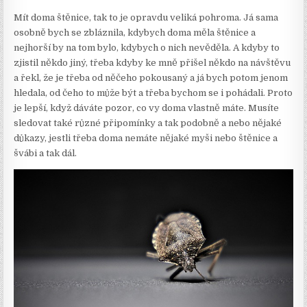
Mít doma štěnice, tak to je opravdu veliká pohroma. Já sama
osobně bych se zbláznila, kdybych doma měla štěnice a
nejhorší by na tom bylo, kdybych o nich nevěděla. A kdyby to
zjistil někdo jiný, třeba kdyby ke mně přišel někdo na návštěvu
a řekl, že je třeba od něčeho pokousaný a já bych potom jenom
hledala, od čeho to může být a třeba bychom se i pohádali. Proto
je lepší, když dáváte pozor, co vy doma vlastně máte. Musíte
sledovat také různé připomínky a tak podobně a nebo nějaké
důkazy, jestli třeba doma nemáte nějaké myši nebo štěnice a
švábi a tak dál.