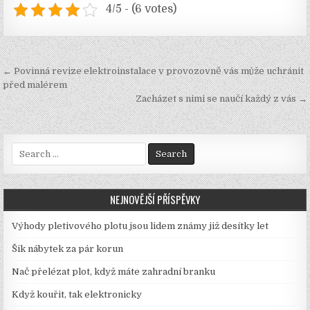
4/5 - (6 votes)
Navigace
← Povinná revize elektroinstalace v provozovně vás může uchránit
pro
před malérem
Zacházet s nimi se naučí každý z vás →
příspěvek
Search
for:
NEJNOVĚJŠÍ PŘÍSPĚVKY
Výhody pletivového plotu jsou lidem známy již desítky let
Šik nábytek za pár korun
Nač přelézat plot, když máte zahradní branku
Když kouřit, tak elektronicky