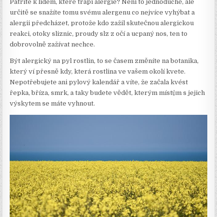
Patříte k lidem, které trápí alergie? Není to jednoduché, ale
určitě se snažíte tomu svému alergenu co nejvíce vyhýbat a
alergii předcházet, protože kdo zažil skutečnou alergickou
reakci, otoky sliznic, proudy slz z očí a ucpaný nos, ten to
dobrovolně zažívat nechce.
Být alergický na pyl rostlin, to se časem změníte na botanika,
který ví přesně kdy, která rostlina ve vašem okolí kvete.
Nepotřebujete ani pylový kalendář a víte, že začala kvést
řepka, bříza, smrk, a taky budete vědět, kterým místům s jejich
výskytem se máte vyhnout.