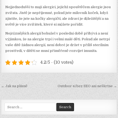
Nejjednodušší to mají alergici, jejichž spouštěčem alergie jsou
zvířata. Jistě je nepříjemné, pokud jste milovník koček, když
zjistíte, že jste na kočky alergičtí, ale zdraví je důležitější a na
světě je více zvířátek, které si můžete pořídit.
Nejrůznějších alergií bohužel v poslední době přibývá a není
výjimkou, že na alergie trpí i velmi malé děti. Pokud ale netrpí
vaše dítě žádnou alergií, není dobré je držet v příliš sterilním
prostředí, v dítěti se musí přiměřeně rozvíjet imunita.
4.2/5 - (10 votes)
Navigace
← Jak na plísně
Outdoor si bez SEO ani neškrtne →
pro
příspěvek
Search
for: