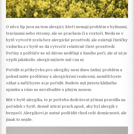
O něco líp jsou na tom alergici, kteří nemají problém s bylinami,
travinami nebo stromy, ale se prachem či s roztoči. Nedá se v
bytě vytvořit zcela bez alergické prostředí, ale existují čističky
vzduchu a v bytě se dá vytvořit relativně čisté prostředí.
Peřiny a polštáře se už dávno nedělají z husího peří, ale ať už je
výplň jakákoliv, alergii můžete mít i na ni.
Pořídit si
přikrývku pro alergiky
není dnes žádný problém a
pokud máte problémy s alergickými reakcemi, neměli byste
váhat a měli byste si je pořídit. Budete mít jistotu klidného
spánku a ráno se nevzbudíte s plným nosem.
Mít v bytě alergika, to je potřeba dodržovat přísná pravidla na
pořádek v bytě, denně utírat prach apod., aby byl alergik v
bezpečí. Alergikovi je nutné podřídit chod celé domácnosti, ale
jinak to nejde.