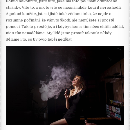
Pokud nekouříte, jistě víte, jaké má toto počínání odvrácené
stránky. Víte to, a proto jste se možná nikdy kouřit nerozhodli.
A pokud kouříte, jste si jistě také vědomi toho, že nejde o
rozumné počínání, že vám to škodí, ale nemůžete si prostě
pomoci. Tak to prostě je, a i kdybychom s tím něco chtěli udělat,
nic s tím nenaděláme. My lidé jsme prostě takoví a někdy
děláme i to, co by bylo lepší nedělat.