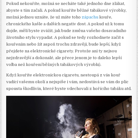
Pokud nekouříte, možná se necháte také jednoho dne zlákat,
abyste s tím začali. A pokud kouříte běžné tabákové výrobky,
možná jednou uznáte, že už máte toho
zápachu
kouře,
chronického kašle a dalších negativ dost. A pokud už k tomu
dojde, měli byste zvážit, jak bude změna vašeho dosavadního
životního stylu vypadat. A pokud se tedy rozhodnete začít s
kouřením nebo žít aspoň trochu zdravěji, bude lepší, když
přejdete na elektronické cigarety. Protože ani ty nejsou
nejzdravější a dokonalé, ale přece jenom je to daleko lepší
volba než kouření běžných tabákových výrobků.
Když kouříte elektronickou cigaretu, nestoupá z vás kouř
vadící vašemu okolí a nejspíše i vám, nedostává se vám do plic
spousta škodlivin, které byste vdechovali z hořícího tabáku atd.