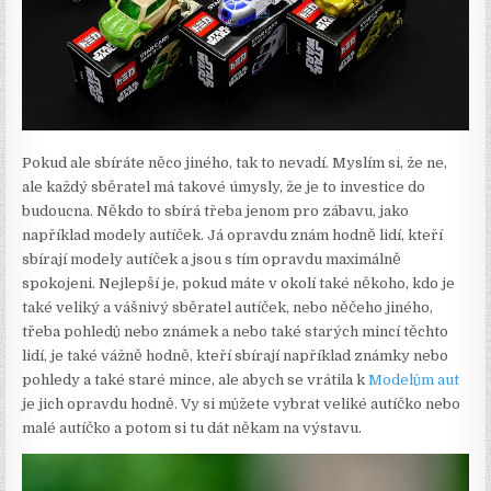
Pokud ale sbíráte něco jiného, tak to nevadí. Myslím si, že ne,
ale každý sběratel má takové úmysly, že je to investice do
budoucna. Někdo to sbírá třeba jenom pro zábavu, jako
například modely autíček. Já opravdu znám hodně lidí, kteří
sbírají modely autíček a jsou s tím opravdu maximálně
spokojeni. Nejlepší je, pokud máte v okolí také někoho, kdo je
také veliký a vášnivý sběratel autíček, nebo něčeho jiného,
třeba pohledů nebo známek a nebo také starých mincí těchto
lidí, je také vážně hodně, kteří sbírají například známky nebo
pohledy a také staré mince, ale abych se vrátila k
Modelům aut
je jich opravdu hodně. Vy si můžete vybrat veliké autíčko nebo
malé autíčko a potom si tu dát někam na výstavu.