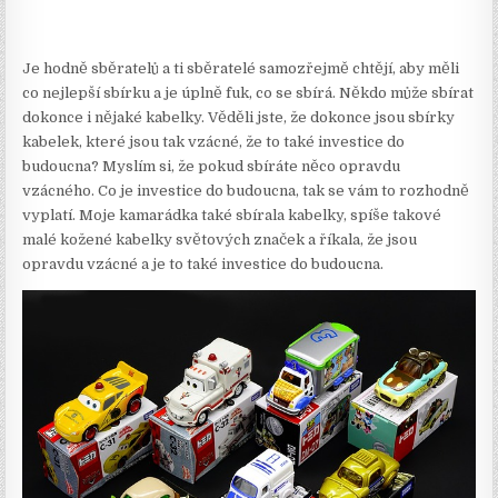
Je hodně sběratelů a ti sběratelé samozřejmě chtějí, aby měli
co nejlepší sbírku a je úplně fuk, co se sbírá. Někdo může sbírat
dokonce i nějaké kabelky. Věděli jste, že dokonce jsou sbírky
kabelek, které jsou tak vzácné, že to také investice do
budoucna? Myslím si, že pokud sbíráte něco opravdu
vzácného. Co je investice do budoucna, tak se vám to rozhodně
vyplatí. Moje kamarádka také sbírala kabelky, spíše takové
malé kožené kabelky světových značek a říkala, že jsou
opravdu vzácné a je to také investice do budoucna.