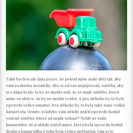
Také bych si ale dala pozor, že pokud máte malé děti tak, aby
vám tu sbírku nezničily. Aby si od vás nepůjčovaly autíčka, aby
si s nima hrály, to by se mohlo stát, že se malé autíčko, které
máte ve sbírce, že by se mohlo rozbít. A pro někoho by to bylo
opravdu velice smutné. Pro někoho by to byla také zase veliká
katastrofa. Vemte, si kdyby vám někdo zničil opravdu hodně
vzácné autíčko, které už nejde sehnat? Tohle se stalo
kamarádce, že jí někdo zničil minci, která byla opravdu hodně
drahá a kamarádka z toho byla velice nešťastná. Ona si to