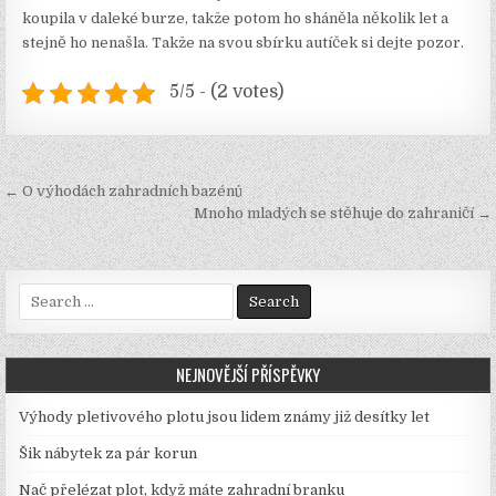
koupila v daleké burze, takže potom ho sháněla několik let a
stejně ho nenašla. Takže na svou sbírku autíček si dejte pozor.
5/5 - (2 votes)
Navigace
← O výhodách zahradních bazénů
pro
Mnoho mladých se stěhuje do zahraničí →
příspěvek
Search
for:
NEJNOVĚJŠÍ PŘÍSPĚVKY
Výhody pletivového plotu jsou lidem známy již desítky let
Šik nábytek za pár korun
Nač přelézat plot, když máte zahradní branku