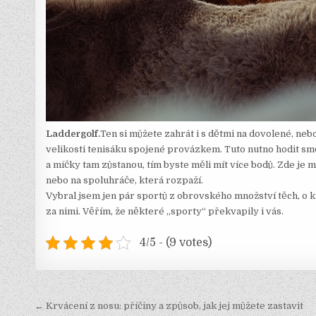
Laddergolf.
Ten si můžete zahrát i s dětmi na dovolené, ne
velikosti tenisáku spojené provázkem. Tuto nutno hodit sm
a míčky tam zůstanou, tím byste měli mít více bodů. Zde je
nebo na spoluhráče, která rozpaží.
Vybral jsem jen pár sportů z obrovského množství těch, o k
za nimi. Věřím, že některé „sporty“ překvapily i vás.
4/5 - (9 votes)
Navigace
← Krvácení z nosu: příčiny a způsob, jak jej můžete zastavit