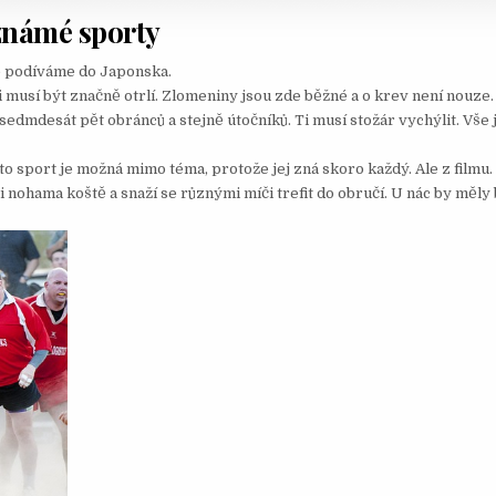
námé sporty
e podíváme do Japonska.
 musí být značně otrlí. Zlomeniny jsou zde běžné a o krev není nouze.
sedmdesát pět obránců a stejně útočníků. Ti musí stožár vychýlit. Vše 
o sport je možná mimo téma, protože jej zná skoro každý. Ale z filmu.
i nohama koště a snaží se různými míči trefit do obručí. U nác by měly 