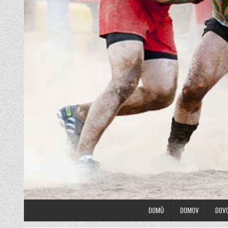
DOMŮ
DOMOV
DOV