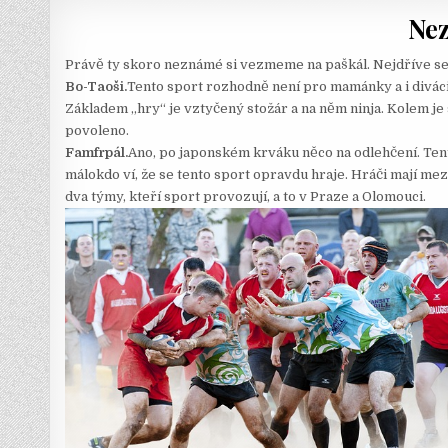
Nez
Právě ty skoro neznámé si vezmeme na paškál. Nejdříve s
Bo-Taoši.
Tento sport rozhodně není pro mamánky a i diváci
Základem „hry“ je vztyčený stožár a na něm ninja. Kolem je 
povoleno.
Famfrpál.
Ano, po japonském krváku něco na odlehčení. Tent
málokdo ví, že se tento sport opravdu hraje. Hráči mají mez
dva týmy, kteří sport provozují, a to v Praze a Olomouci.