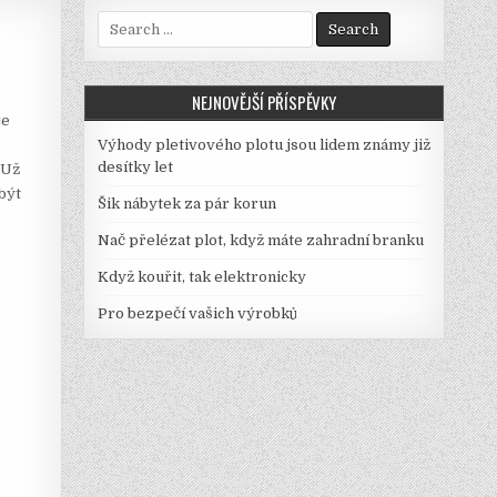
Search
for:
NEJNOVĚJŠÍ PŘÍSPĚVKY
je
Výhody pletivového plotu jsou lidem známy již
desítky let
 Už
být
Šik nábytek za pár korun
Nač přelézat plot, když máte zahradní branku
Když kouřit, tak elektronicky
Pro bezpečí vašich výrobků