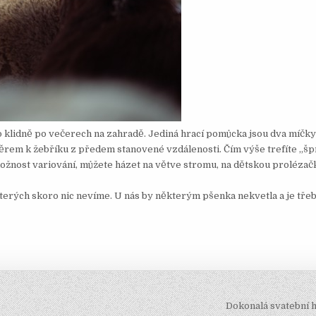
bo klidně po večerech na zahradě. Jediná hrací pomůcka jsou dva míčk
ěrem k žebříku z předem stanovené vzdálenosti. Čím výše trefíte „šp
 možnost variování, můžete házet na větve stromu, na dětskou prolézač
terých skoro nic nevíme. U nás by některým pšenka nekvetla a je třeb
Dokonalá svatební 