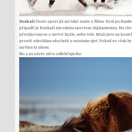
Buzkaši.
Tento sport již asi také znáte z filmu. Hrál jej Ra
případě je Buzkaši národním sportem Afghánistánu. Na chvíli 
přetahování se o mrtvé kůzle, nebo tele. Muži jsou na koníc
prostě zdechlinu ukořistit a ostatním ujet. Pokud se však h
mršinu kruhem.
No a na závěr něco odlehčujícího.