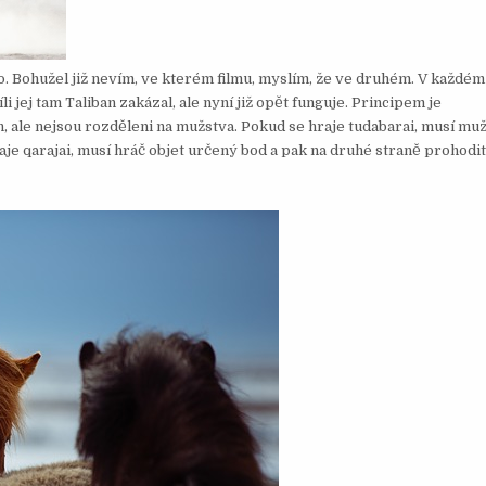
mbo. Bohužel již nevím, ve kterém filmu, myslím, že ve druhém. V každém
jej tam Taliban zakázal, ale nyní již opět funguje. Principem je
h, ale nejsou rozděleni na mužstva. Pokud se hraje tudabarai, musí mu
raje qarajai, musí hráč objet určený bod a pak na druhé straně prohodi