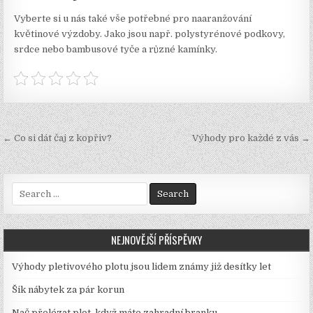
Vyberte si u nás také vše potřebné pro naaranžování
květinové výzdoby. Jako jsou např. polystyrénové podkovy,
srdce nebo bambusové tyče a různé kamínky.
Navigace
← Co si dát čaj z kopřiv?
Výhody pro každé z vás →
pro
příspěvek
Search
for:
NEJNOVĚJŠÍ PŘÍSPĚVKY
Výhody pletivového plotu jsou lidem známy již desítky let
Šik nábytek za pár korun
Nač přelézat plot, když máte zahradní branku