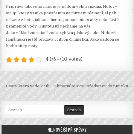
Příprava takového nápoje je přitom velmi snadná. Hotový
sirup, který vzniká povařením na mírném plameni, si pak
můžete zředit, jakkoli chcete, pomocí minerálky nebo čisté
pramenité vody. Hustotu už necháme na vás.
Jako základ vám stačí voda, rybíz a pískový cukr. Někteří
fajnšmekři ještě přidávají citron či limetku. Jako ozdoba se
hodí snítky máty.
4.1/5 - (10 votes)
Navigace
← Cesta, která vede k cíli
Zhmotněte svou představu do puntíku →
pro
příspěvek
Search
for:
NEJNOVĚJŠÍ PŘÍSPĚVKY