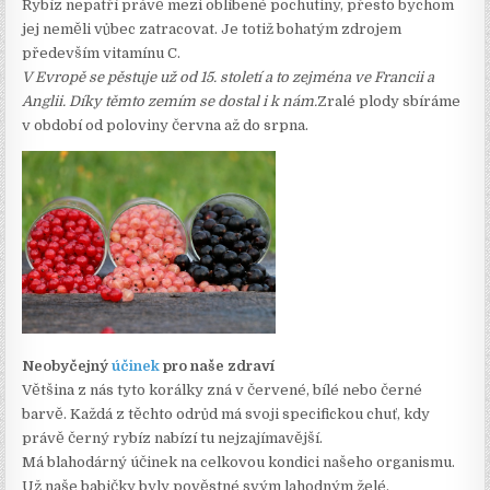
Rybíz nepatří právě mezi oblíbené pochutiny, přesto bychom
jej neměli vůbec zatracovat. Je totiž bohatým zdrojem
především vitamínu C.
V Evropě se pěstuje už od 15. století a to zejména ve Francii a
Anglii. Díky těmto zemím se dostal i k nám.
Zralé plody sbíráme
v období od poloviny června až do srpna.
Neobyčejný
účinek
pro naše zdraví
Většina z nás tyto korálky zná v červené, bílé nebo černé
barvě. Každá z těchto odrůd má svoji specifickou chuť, kdy
právě černý rybíz nabízí tu nejzajímavější.
Má blahodárný účinek na celkovou kondici našeho organismu.
Už naše babičky byly pověstné svým lahodným želé,