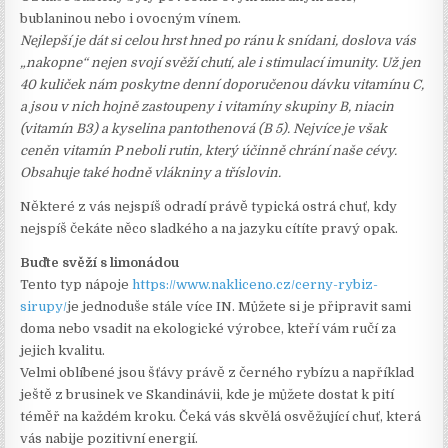
bublaninou nebo i ovocným vínem.
Nejlepší je dát si celou hrst hned po ránu k snídani, doslova vás
„nakopne“ nejen svojí svěží chutí, ale i stimulací imunity. Už jen
40 kuliček nám poskytne denní doporučenou dávku vitamínu C,
a jsou v nich hojně zastoupeny i vitamíny skupiny B, niacin
(vitamín B3) a kyselina pantothenová (B 5). Nejvíce je však
ceněn vitamín P neboli rutin, který účinně chrání naše cévy.
Obsahuje také hodně vlákniny a tříslovin.
Některé z vás nejspíš odradí právě typická ostrá chuť, kdy
nejspíš čekáte něco sladkého a na jazyku cítíte pravý opak.
Buďte svěží s limonádou
Tento typ nápoje
https://www.nakliceno.cz/cerny-rybiz-
sirupy/
je jednoduše stále více IN. Můžete si je připravit sami
doma nebo vsadit na ekologické výrobce, kteří vám ručí za
jejich kvalitu.
Velmi oblíbené jsou šťávy právě z černého rybízu a například
ještě z brusinek ve Skandinávii, kde je můžete dostat k pití
téměř na každém kroku. Čeká vás skvělá osvěžující chuť, která
vás nabije pozitivní energií.