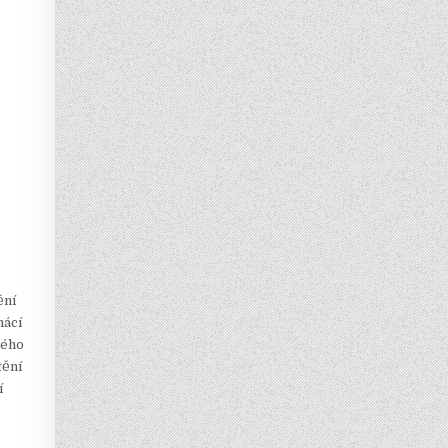
ění
mácí
ného
tění
í