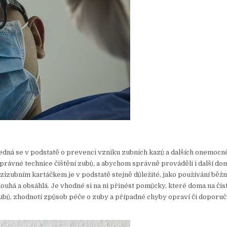
 Jedná se v podstatě o prevenci vzniku zubních kazů a dalších onemocn
i správné technice čištění zubů, a abychom správně prováděli i další do
ezizubním kartáčkem je v podstatě stejně důležité, jako používání běž
uhá a obsáhlá. Je vhodné si na ni přinést pomůcky, které doma na čis
ubů, zhodnotí způsob péče o zuby a případné chyby opraví či doporuč