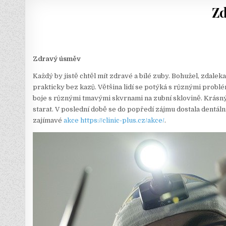
Zd
Zdravý úsměv
Každý by jistě chtěl mít zdravé a bílé zuby. Bohužel, zdaleka
prakticky bez kazů. Většina lidí se potýká s různými problé
boje s různými tmavými skvrnami na zubní sklovině. Krásný 
starat. V poslední době se do popředí zájmu dostala dentál
zajímavé
akce
https://clinic-plus.cz/akce/
.