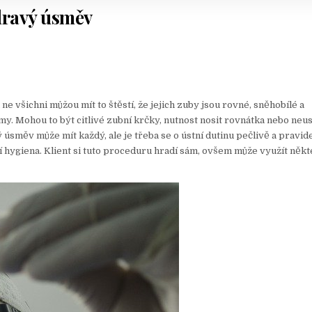
ravý úsměv
 ne všichni můžou mít to štěstí, že jejich zuby jsou rovné, sněhobílé a
my. Mohou to být citlivé zubní krčky, nutnost nosit rovnátka nebo neus
úsměv může mít každý, ale je třeba se o ústní dutinu pečlivě a pravid
ní hygiena. Klient si tuto proceduru hradí sám, ovšem může využít něk