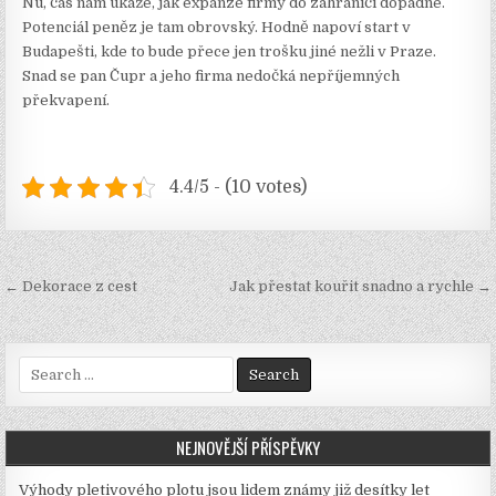
Nu, čas nám ukáže, jak expanze firmy do zahraničí dopadne.
Potenciál peněz je tam obrovský. Hodně napoví start v
Budapešti, kde to bude přece jen trošku jiné nežli v Praze.
Snad se pan Čupr a jeho firma nedočká nepříjemných
překvapení.
4.4/5 - (10 votes)
Navigace
← Dekorace z cest
Jak přestat kouřit snadno a rychle →
pro
příspěvek
Search
for:
NEJNOVĚJŠÍ PŘÍSPĚVKY
Výhody pletivového plotu jsou lidem známy již desítky let