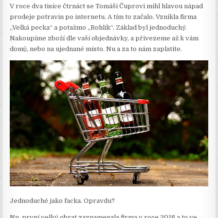
V roce dva tisíce čtrnáct se Tomáši Čuprovi mihl hlavou nápad
prodeje potravin po internetu. A tím to začalo. Vznikla firma
„Velká pecka“ a potažmo „Rohlík“. Základ byl jednoduchý.
Nakoupíme zboží dle vaší objednávky, a přivezeme až k vám
domů, nebo na ujednané místo. Nu a za to nám zaplatíte.
Jednoduché jako facka. Opravdu?
Nu, první velký obrat zaznamenala firma v roce 2018 a to ve