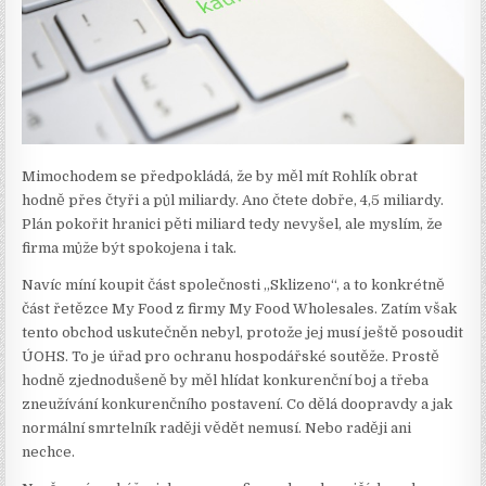
Mimochodem se předpokládá, že by měl mít Rohlík obrat
hodně přes čtyři a půl miliardy. Ano čtete dobře, 4,5 miliardy.
Plán pokořit hranici pěti miliard tedy nevyšel, ale myslím, že
firma může být spokojena i tak.
Navíc míní koupit část společnosti „Sklizeno“, a to konkrétně
část řetězce My Food z firmy My Food Wholesales. Zatím však
tento obchod uskutečněn nebyl, protože jej musí ještě posoudit
ÚOHS. To je úřad pro ochranu hospodářské soutěže. Prostě
hodně zjednodušeně by měl hlídat konkurenční boj a třeba
zneužívání konkurenčního postavení. Co dělá doopravdy a jak
normální smrtelník raději vědět nemusí. Nebo raději ani
nechce.