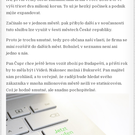
výši třicet dva milionů korun. To už je hezký počinek a podnik
může expandovat.
Začínalo se v jednom městě, pak přibylo další a v současnosti
tuto službu lze využít v šesti městech České republiky.
Proto je trochu smutné, tedy pro občana naší vlasti, že firma se
míní rozšířit do dalších měst. Bohužel, v seznamu není ani
jedno u nás.
Pan Čupr chce ještě letos vozit zboží po Budapešti, a příští rok
by to měla být i Vídeň. Nakonec možná i Bukurešť. Pan majitel
sám prohlásil, a to veřejně, že raději bude hledat svého
zákazníka v mnoha milionovém městě nežli ve statisícovém.
Což je hodně smutné, ale snadno pochopitelné.