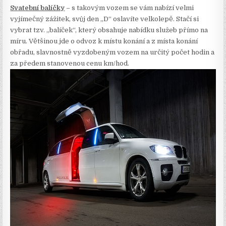
Svatební balíčky
– s takovým vozem se vám nabízí velmi
vyjímečný zážitek, svůj den „D“ oslavíte velkolepě. Stačí si
vybrat tzv. „balíček“, který obsahuje nabídku služeb přímo na
míru. Většinou jde o odvoz k místu konání a z místa konání
obřadu, slavnostně vyzdobeným vozem na určitý počet hodin a
za předem stanovenou cenu km/hod.