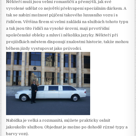
Někteří muži jsou velmi romantičtí a přemýšlí, jak své
vyvolené udělat co největší překvapení speciálním dárkem. A
tak se nabízí možnost půjčení takového luxusního vozu i s
řidičem. Většina firem si velmi zakládá na službách tohoto typu
a tak jsou tito řidiči na vysoké úrovni, mají prvotřídní
společenské obleky a mluví i několika jazyky. Někteří při
projížďkách městem disponují znalostmi historie, takže mohou
během jízdy vystupovat jako průvodci.
Nabídka je velká a rozmanitá, můžete prakticky oslnit
jakoukoliv službou. Objednat je možno po dohodě různé typy a
barvy vozů.