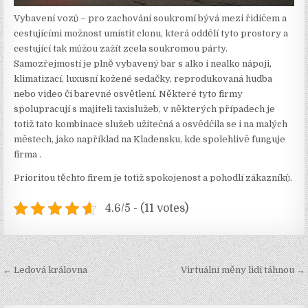
Vybavení vozů – pro zachování soukromí bývá mezi řidičem a
cestujícími možnost umístit clonu, která oddělí tyto prostory a
cestující tak můžou zažít zcela soukromou párty.
Samozřejmostí je plně vybavený bar s alko i nealko nápoji,
klimatizací, luxusní kožené sedačky, reprodukovaná hudba
nebo video či barevné osvětlení. Některé tyto firmy
spolupracují s majiteli taxislužeb, v některých případech je
totiž tato kombinace služeb užitečná a osvědčila se i na malých
městech, jako například na Kladensku, kde spolehlivě funguje
firma
.
Prioritou těchto firem je totiž spokojenost a pohodlí zákazníků.
4.6/5 - (11 votes)
Navigace
← Ledová královna
Virtuální měny lidi táhnou →
pro