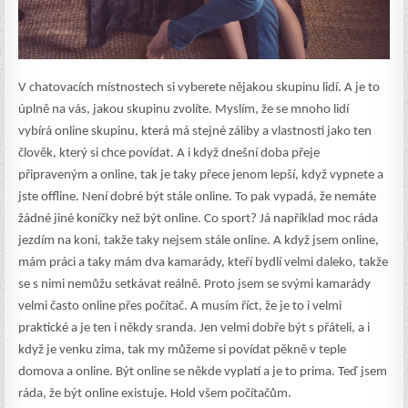
V chatovacích místnostech si vyberete nějakou skupinu lidí. A je to
úplně na vás, jakou skupinu zvolíte. Myslím, že se mnoho lidí
vybírá online skupinu, která má stejné záliby a vlastnosti jako ten
člověk, který si chce povídat. A i když dnešní doba přeje
připraveným a online, tak je taky přece jenom lepší, když vypnete a
jste offline. Není dobré být stále online. To pak vypadá, že nemáte
žádné jiné koníčky než být online. Co sport? Já například moc ráda
jezdím na koni, takže taky nejsem stále online. A když jsem online,
mám práci a taky mám dva kamarády, kteří bydlí velmi daleko, takže
se s nimi nemůžu setkávat reálně. Proto jsem se svými kamarády
velmi často online přes počítač. A musím říct, že je to i velmi
praktické a je ten i někdy sranda. Jen velmi dobře být s přáteli, a i
když je venku zima, tak my můžeme si povídat pěkně v teple
domova a online. Být online se někde vyplatí a je to prima. Teď jsem
ráda, že být online existuje. Hold všem počítačům.