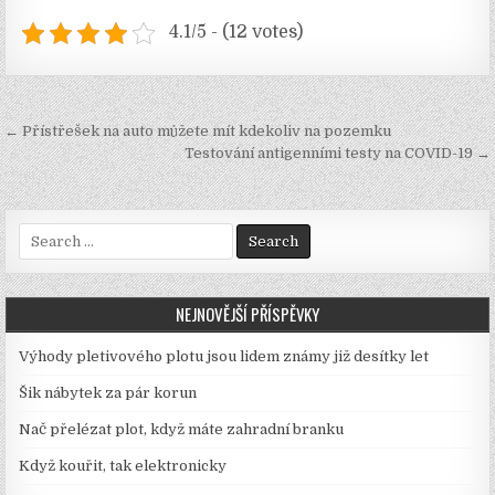
4.1/5 - (12 votes)
Navigace
← Přístřešek na auto můžete mít kdekoliv na pozemku
pro
Testování antigenními testy na COVID-19 →
příspěvek
Search
for:
NEJNOVĚJŠÍ PŘÍSPĚVKY
Výhody pletivového plotu jsou lidem známy již desítky let
Šik nábytek za pár korun
Nač přelézat plot, když máte zahradní branku
Když kouřit, tak elektronicky